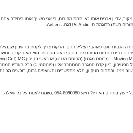
ת) כדוגמת ה- Ps Audio דגם:
AirLens
.
ירה הנבונה וגם לאוהבי הצליל החם. הלקוח צריך לקחת בחשבון שבמילה פ
רנים רבים בתחום מפותח זה, בנוסף ראש הפטיפון הוא מאוד קריטי וחשוב
ל הפטיפון, כגון קדם המגבר המתחבר אליו (פונוסטיי'ג) כבל האודיו המחבר
שוב ממנו ובתחום הניקיון, הלא מתפשרים והשואפים גבוה, רוכשים מכונה י
יג: 054-8090080 ,נשמח לענות על כל שאלה.