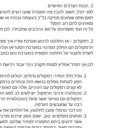
1. הבנת הצרכים האישיים
לפני הכל, חשוב להבין מה המטרה שאנו רוצים להגיע
האם אתם שומעים מוזיקה בד"כ בעוצמה גבוהה או שאנ
ומאזינים להם רוב הזמן?
כל זה ועוד משפיעים על סוג הרכיבים שתבחרו, לכן חש
2. רמקולים – אז החלטנו לרכוש מערכת אודיו איך וממה מתחילים?
הרמקולים הם החלק המרכזי במערכת הסטריאו ועליהם ל
לשרת ולעבור אל התחנה הסופית במערכת והם כמובן ה
לכן אני תמיד אמליץ לפנות תקציב ניכר עבור רכישת ה
גודל חלל החדר: רמקולים גדולים, יכולים להיו
המון לקוחות נופלים בנושא הזה ובוחרים ברמקו
לא קונים רמקולים עם העיניים, אלה עם האוזניי
טכנולוגיה ורכיבי הרמקול: יש לשים לב לסוג הח
רמקולים עם טוויטר אשר פועל בטכנולוגיית הריב
רבה עד שמגבשים העדפה,
זהו דבר נורמלי ומובן לחלוטין. אל תלחיצו את
מותגים מומלצים: טוב, ישנם המון יצרנים ומרב
ומוכרות מאוד, במיוחד בזכות איכותם היוצאת 