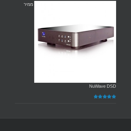
ממיר
NuWave DSD
דורג
5.00
מתוך 5