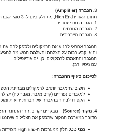
3. הגברה (Amplifier)
תחום האודיו High End, מתחלק כיום ל- 3 סוגי הגברה.
1. הגברה טרנזיזטורית
2. הגברה מנורתית
3. הגברה הייברידית
המגבר אחראי להניע את הרמקולים ולספק להם את הא
והוא יקבע רבות על הצלחת והשלמת המשימה להגיע א
המגבר והתאמתו לרמקולים, כן, גם אודיופילים
עם ניסיון רב).
לסיכום סעיף ההגברה
:
חשוב שהמגבר יותאם לרמקולים מבחינת הספק
למגברים נפרדים (קדם מגבר, מגבר כח) יש לרו
הקפידו לבחור בהגברה של חברות ידועות ומוכרות ביחס התמורה שלהן, כגון: Ps Audio, Bat, Perreaux, אל
4. מקור (Source)
– מבקרים יקרים, זוהי התחנה הר
מדובר במערכת המקור שתספק את הצלילים שיתנגנו דרך המע
נגני CD
: חלק ממערכות ה-High End מצוידות בנגני Cd, תחום שהולך ונכחד.