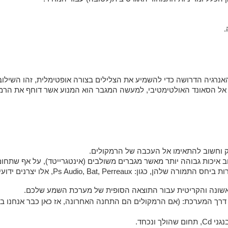
נרגיה הדרושה כדי להשמיע את הצלילים בצורה אופטימלית, זהו השילו
ל הסאונד האולטימטיבי, למעשה המגבר הוא המנוע אשר דוחף את הרמקו
 וחשוב להתאימו אל העכבה של הרמקולים.
ב איכות גבוהה יותר מאשר מגברים משולבים (אינטגרייטד), על אף שתחו
ו יצרנים ידועים ונחשבים מאוד בתחום האודיו היוקרתי (High End).
אשונה והקריטית עבור התוצאה הסופית של מערכת השמע שלכם.
רכת: (אם הרמקולים הם התחנה האחרונה, אז כאן כבר אנחנו בוחרים את התחנה ה