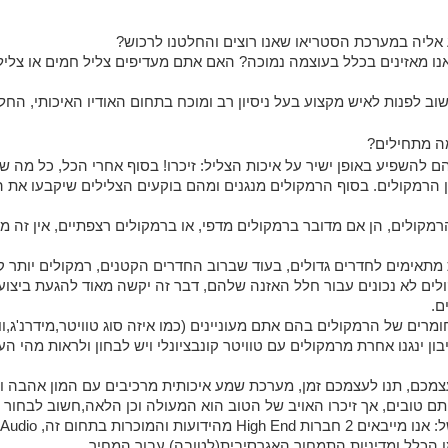
 אליה במערכת הסטריאו שאנו רוצים והחלטנו לרכוש?
ו מאזינים בכלל בעוצמה נמוכה? האם אתם מעדיפים צליל חמים או צליל
וב לפנות לאיש מקצוע בעל ניסיון רב ומוכח בתחום האודיו האיכותי, החל
השפיע באופן ישיר על איכות הצליל: זיכרו! בסוף אחרי הכל, כל מה שנ
רמקולים. בסוף הרמקולים מנגנים ומהם בוקעים הצלילים שיקבעו את הת
רמקולים, הן אם מדובר ברמקולים מדפי, או ברמקולים רצפתיים, אין זה מ
ת מתאימים לחדרים גדולים, בעוד שברוב החדרים הקטנים, רמקולים יותר קו
לים לא נכונים עבור חלל האזנה שלהם, דבר זה יקשה מאוד להגעת ביצוע מ
ם.
ומרים של הרמקולים בהם אתם מעוניינים (כמו איזה סוג טוויטר,מידרנ'ג,וופ
ון ינגנו אחרת מרמקולים עם טוויטר קונבציונלי ויש לבחון ולראות מהי הע
 עצמכם, תנו לעצמכם זמן, מערכת שמע איכותית מרכיבים עם המון אהבה ו
יתם טובים, אך זיכרו האויב של הטוב הוא המעולה וכן הלאה,חשוב לבחור 
מן הכלל ומדיניות התמחור האגרסיבית(לטובה) עבור המחיר.