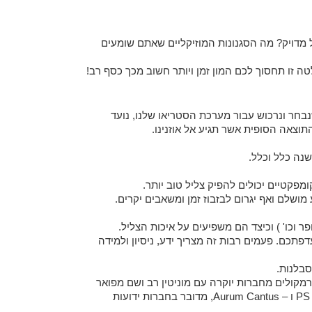
 מדויק? מה הסגנונות המוזיקליים שאתם שומעים
טה זו תחסוך לכם המון זמן ויותר חשוב מכך כסף רב!
בחר ונרכוש עבור מערכת הסטריאו שלנו, נועד
וצאה הסופית אשר תגיע אל אוזנינו.
שנה כלל וכלל.
מפקטיים יכולים להפיק צליל טוב יותר.
ושלם ואף יגרום לבזבוז זמן ומשאבים יקרים.
ר וכו' ) וכיצד הם משפיעים על איכות הצליל.
דפתכם. פעמים רבות זה מצריך ידע, ניסיון ולמידה
סבלנות.
רמקולים מחברות יוקרה עם מוניטין רב ושם מפואר
אשר ידועים ביחס התמורה למחיר שלהם. למשל: אנו מייבאים 2 חברות High End מהידועות והמוכרות בתחום זה, PS Audio ו – Aurum Cantus, מדובר בחברות ידועות