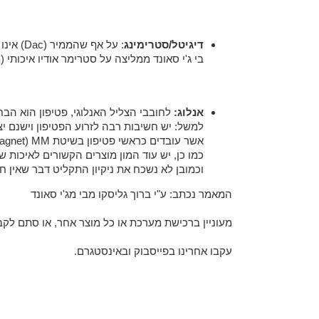
דיגיטל/סטרימינג
: על אף שהממיר (Dac) אינו מקור, עדיין אכניס אותו כאן תחת מקורות, כי אני משייך אותו כיחידה אחת עם המחשב או הסטרימר שהם המקורות.
בי ג'י סאונד ממליצה על סטרימר אודיו איכותי (מזרים רש
אנלוג:
לחובבי הצליל האנלוגי, פטיפון הוא הבח
למשל: יש חשיבות רבה לזרוע הפטיפון וישנם יצ
אשר עובדים כראשי פטיפון בשיטת MM (Moving Magnet – מבוסס מגנט) (מבוסס מגנט), או ראשי פטיפון MC (Moving Coil – מבוסס סליל).
כמו כן, יש עוד המון מוצרים הקשורים לאיכות ש
וכמובן לא נשכח את ניקיון התקליט דבר שאין ח
המאמר נכתב: ע"י ברוך גליסקו מבי מג'י סאונד
מעוניין ברכישת מערכת או כל מוצר אחר, או סתם לקבל ייעוץ בתחום האודיו? חי
עקבו אחרינו בפייסבוק ובאינסטגרם.