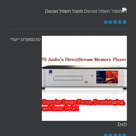
מפצל חשמל Dectet
דורג
5.00
מתוך 5
טרנספורט ייעודי
DsD