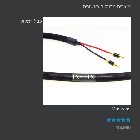
מוצרים מדורגים ראשונים
כבל רמקול
Museaus
דורג
5.00
₪
3,980
מתוך 5