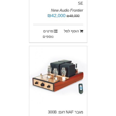
SE
New Audio Frontier
.
המחיר
42,000
₪
המחיר
₪
48,000
המקורי
הנוכחי
היה:
הוא:
₪42,000.
₪48,000.
הוסף לסל
פרטים
נוספים
מגבר NAF דגם: 300B