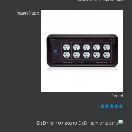
מפצל חשמל
Dectet
דורג
5.00
מתוך 5
טרנספורט ייעודי DsD