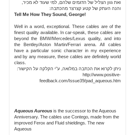
ואת גוון הצליל של הדגמים שלהם, למי שעוד לא מכיר,
והנה העתק של קטע קצרצר מהכתבה:
Tell Me How They Sound, George!
Well in a word, exceptional. These cables are of the
finest quality available. In car-speak, these cables are
beyond the BMW/Mercedes/Lexus quality, and into
the Bentley/Aston Martin/Ferrari arena.
All cables
have a particular sonic character
in my experience
and by any measure, these cables are definitely world
class.
ניתן לקרוא את הכתבה במלואה, ע"י הקלקה על הקישור:
http://www.positive-
feedback.com/Issue39/pad_aqueous.htm
Aqueous Aureous
is the successor to the Aqueous
Anniversary. The cables use Contego, made from the
improved Ferox and Fluid shieldings. The new
Aqueous