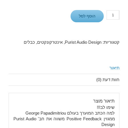
כמות
הוסף לסל
של
אינטרקונקט
Aqueous
Aureus
קטגוריות:
Purist Audio Design
,
אינטרקונקטים
,
כבלים
תיאור
חוות דעת (0)
תיאור מוצר
שימו לב!!!
למה הכתב המוערך בעולם George Papadimitriou
ממגזין Positive Feedback משווה את חב' Purist Audio
Design