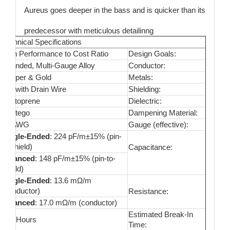
Aureus goes deeper in the bass and is quicker than its
predecessor with meticulous detailinng
Technical Specifications
High Performance to Cost Ratio
Design Goals:
Stranded, Multi-Gauge Alloy
Conductor:
Copper & Gold
Metals:
Foil with Drain Wire
Shielding:
Santoprene
Dielectric:
Contego
Dampening Material:
18 AWG
Gauge (effective):
Single-Ended
: 224 pF/m±15% (pin-
to-shield)
Capacitance:
Balanced
: 148 pF/m±15% (pin-to-
shield)
Single-Ended
: 13.6 mΩ/m
(conductor)
Resistance:
Balanced
: 17.0 mΩ/m (conductor)
Estimated Break-In
200 Hours
Time: