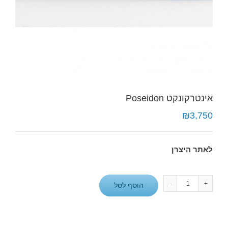
אינטרקונקט Poseidon
₪
3,750
לאתר היצרן
כמות
הוסף לסל
של
אינטרקונקט
Poseidon