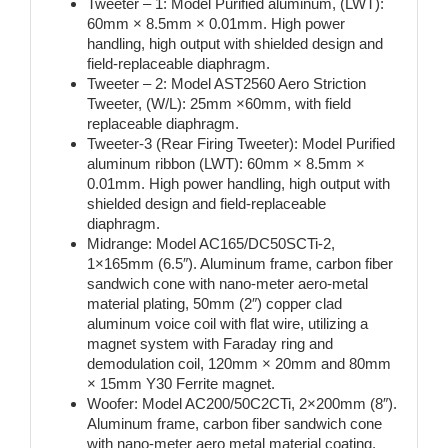
Tweeter – 1: Model Purified aluminum, (LWT):
60mm × 8.5mm × 0.01mm. High power
handling, high output with shielded design and
field-replaceable diaphragm.
Tweeter – 2: Model AST2560 Aero Striction
Tweeter, (W/L): 25mm ×60mm, with field
replaceable diaphragm.
Tweeter-3 (Rear Firing Tweeter): Model Purified
aluminum ribbon (LWT): 60mm × 8.5mm ×
0.01mm. High power handling, high output with
shielded design and field-replaceable
diaphragm.
Midrange: Model AC165/DC50SCTi-2,
1×165mm (6.5″). Aluminum frame, carbon fiber
sandwich cone with nano-meter aero-metal
material plating, 50mm (2″) copper clad
aluminum voice coil with flat wire, utilizing a
magnet system with Faraday ring and
demodulation coil, 120mm × 20mm and 80mm
× 15mm Y30 Ferrite magnet.
Woofer: Model AC200/50C2CTi, 2×200mm (8″).
Aluminum frame, carbon fiber sandwich cone
with nano-meter aero metal material coating,