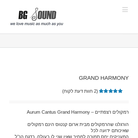
פתח סרגל נגישות
GRAND HARMONY
(
2
חוות דעת לקוח)
2
מדורגים
5.00
מתוך
5 מבוסס
רמקולים רצפתיים – Aurum Cantus Grand Harmony
על
דירוגים
של לקוחות
הורגלנו שהרמקולים מבית ארום קנטוס הינם רמקולים
שאיכותם ידועה לכל
המעניקים יחס תמורה למחיר שאין שני לו בעולם. בדגם הנ"ל