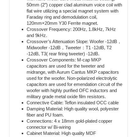
50mm (2″) copper clad aluminum voice coil with
flat wire utilizing a special magnet system with
Faraday ring and demodulation coil,
120mm×20mm Y30 Ferrite magnet.
Crossover Frequency: 200Hz, 1.8kHz, 7kHz
and 9kHz.
Crossover’s Attenuation Slope: Woofer -12dB，
Midwoofer -12dB，Tweeter：T1 -12dB, T2
-12dB, T3( rear firing tweeter) -12dB.
Crossover Components: M-cap MKP
capacitors are used for the tweeter and
midrange, with Aurum Cantus MKP capacitors
used for the woofer. Non-polarized electrolytic
capacitors are used for emendation circuit of the
woofer with highly purified OFC inductors and
military grade metal oxide film resistors.
Connective Cable: Teflon insulated OCC cable
Damping Material: High quality wool, polyester
fiber and PU foam.
Connections: 4 x 18mm gold-plated copper
connector w/ Bi-wiring
Cabinet Material: High quality MDF