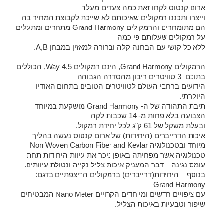
ארום קנטוס לקחו זאת כמה צעדים מעלה
וייצרו ותכננו רמקולים שאיכותם לא שייכת לקבוצת המחיר בה
הם מתומחרים והרמקולים Grand Harmony מתחרים ומתעלים
על רמקולים שעלותם פי כמה
ללא כל קושי עם הבחנה קלה וברורה למאזין במבחן A,B.
הרמקולים Grand Harmony, הינם רמקולים 4.5 Way, הכוללים
בתוכם 3 טוויטרים ריבון מהסדרה הגבוהה
הידועים ברחבי העולם לטוויטרים הטובים בתחום האודיו
היוקרתי.
תיבת התהודה של ה- Grand Harmony מושקעת במיוחד
הצבועה בלא פחות מ- 14 שכבות לקה
ובעלת משקל של 61 ק"ג לכל יחידת רמקול.
איכות הדרייברים (היחידות) של ארום קנטוס נעשה בהליך
מיוחד ובטכנולוגיה Non Woven Carbon Fiber and Kevlar
טכנולוגיה אשר מפחיתה באופן ניכר את עיוות היחידות תחת
עומס נגינה – דבר המעניק איכות צליל נקייה ונטולת עיוותים.
בנוסף – היחידות(דרייברים) ברמקולים הריצפתיים בדגם:
Grand Harmony
עם ציפויים חדשים ומיוחדים הקרויים Nano Meter המבטיחים
שיפור וטבעיות באיכות הצליל.