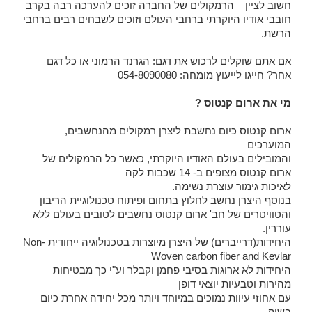
חשוב לציין – הרמקולים של החברה זוכים להערכה רבה בקרב
חובבי אודיו היוקרתי ברחבי העולם וזוכים לשבחים רבים ברחבי
הרשת.
אם אתם שוקלים לרכוש את דגם: הגרנד הרמוני או כל דגם
אחר? חייגו לייעוץ מומחה: 054-8090080
מי את ארום קנטוס ?
ארום קנטוס כיום נחשבת ליצרן רמקולים מהנחשבים,
המוערכים
והמובילים בעולם האודיו היוקרתי, כאשר כל הרמקולים של
ארום קנטוס מצופים ב- 14 שכבות לקה
לאיכות גימור עוצרת נשימה.
בנוסף היצרן נחשב לחלוץ בתחום ופיתוח טכנולוגיית הריבון
והטוויטרים של חב' ארום קנטוס נחשבים לטובים בעולם ללא
עוררין.
היחידות(דרייברים) של היצרן מיוצרות בטכנולוגיה ייחודית Non-
Woven carbon fiber and Kevlar
היחידות לא ארוגות בסיבי פחמן וקבלר וע"י כך מבטיחות
מהירות וטבעיות יוצאי דופן
עם אחוזי עיוות נמוכים במיוחד ויותר מכל יחידה אחרת כיום
בשוק.