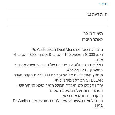
תיאור
חוות דעת (1)
תיאור מוצר
לאתר היצרן
מגבר כח סטריאו Dual Mono מבית Ps Audio
דגם: S-300 המספק 140 וואט ב- 8 אום ו – 300 וואט ב- 4
אום.
כולל את הטכנולוגיה הייחודית של היצרן שמשנה את פני
המשחק – Analog Cell
מומלץ מאוד לצוות אל המגבר כח S-300 את הקדם מגבר
STELLAR הכולל ממיר איכותי
יחדיו תקבלו סט הגברה הכולל ממיר נפלא במחיר שפוי
המתחרה ומתעלה במיטב הסטים
היוקרתיים הנמצאים בשוק.
חובה לתאם פגישה ולהאזין לסט המופלא מבית Ps Audio
USA.