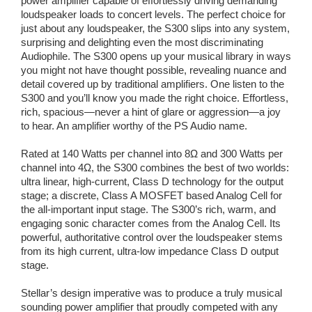
power amplifier capable of effortlessly driving demanding
loudspeaker loads to concert levels. The perfect choice for
just about any loudspeaker, the S300 slips into any system,
surprising and delighting even the most discriminating
Audiophile. The S300 opens up your musical library in ways
you might not have thought possible, revealing nuance and
detail covered up by traditional amplifiers. One listen to the
S300 and you’ll know you made the right choice. Effortless,
rich, spacious—never a hint of glare or aggression—a joy
to hear. An amplifier worthy of the PS Audio name.
Rated at 140 Watts per channel into 8Ω and 300 Watts per
channel into 4Ω, the S300 combines the best of two worlds:
ultra linear, high-current, Class D technology for the output
stage; a discrete, Class A MOSFET based Analog Cell for
the all-important input stage. The S300’s rich, warm, and
engaging sonic character comes from the Analog Cell. Its
powerful, authoritative control over the loudspeaker stems
from its high current, ultra-low impedance Class D output
stage.
Stellar’s design imperative was to produce a truly musical
sounding power amplifier that proudly competed with any