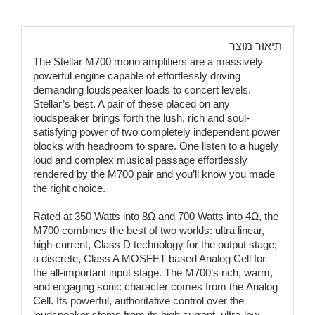
תיאור מוצר
The Stellar M700 mono amplifiers are a massively
powerful engine capable of effortlessly driving
demanding loudspeaker loads to concert levels.
Stellar’s best. A pair of these placed on any
loudspeaker brings forth the lush, rich and soul-
satisfying power of two completely independent power
blocks with headroom to spare. One listen to a hugely
loud and complex musical passage effortlessly
rendered by the M700 pair and you’ll know you made
the right choice.
Rated at 350 Watts into 8Ω and 700 Watts into 4Ω, the
M700 combines the best of two worlds: ultra linear,
high-current, Class D technology for the output stage;
a discrete, Class A MOSFET based Analog Cell for
the all-important input stage. The M700’s rich, warm,
and engaging sonic character comes from the Analog
Cell. Its powerful, authoritative control over the
loudspeaker stems from its high current, ultra-low