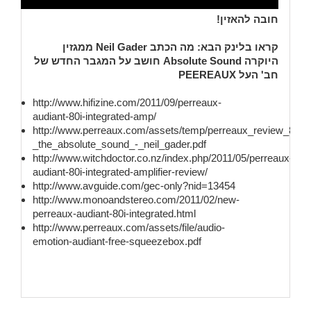
חובה להאזין!
קראו בלינק הבא: מה הכתב Neil Gader ממגזין
היוקרה Absolute Sound חושב על המגבר החדש של
חב' העל PEEREAUX
http://www.hifizine.com/2011/09/perreaux-
audiant-80i-integrated-amp/
http://www.perreaux.com/assets/temp/perreaux_review_80i_in
_the_absolute_sound_-_neil_gader.pdf
http://www.witchdoctor.co.nz/index.php/2011/05/perreaux-
audiant-80i-integrated-amplifier-review/
http://www.avguide.com/gec-only?nid=13454
http://www.monoandstereo.com/2011/02/new-
perreaux-audiant-80i-integrated.html
http://www.perreaux.com/assets/file/audio-
emotion-audiant-free-squeezebox.pdf