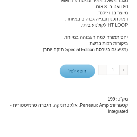
מגבר משולב ממיר וכניסת פונו MM
דירוגים של
לקוחות
80 וואט ב- 8 אום.
מיוצר בניו זילנד.
רמת תכנון ובנייה גבוהים במיוחד.
HT LOOP לקולנוע ביתי.
יחס תמורה למחיר גבוהה במיוחד.
ביקורות רבות ברשת.
(מגיע גם בגירסה Special Edition חזקה יותר)
כמות
הוסף לסל
של
מגבר
Audiant
80i
מק"ט:
199
קטגוריות:
Perreaux Amp
,
אלקטרוניקה
,
הגברה טרנזיסטורית -
Integrated