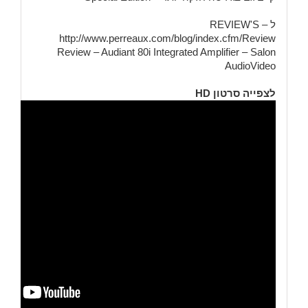
ל – REVIEW'S
http://www.perreaux.com/blog/index.cfm/Review
Review – Audiant 80i Integrated Amplifier – Salon
AudioVideo
לצפייה סרטון HD