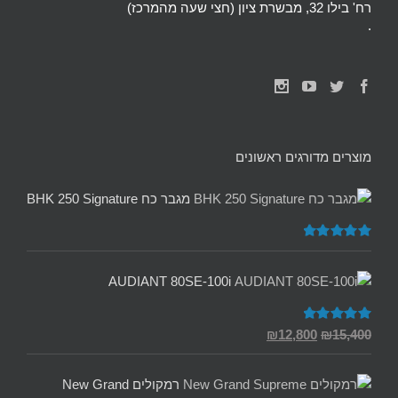
רח' בילו 32, מבשרת ציון (חצי שעה מהמרכז)
.
מוצרים מדורגים ראשונים
מגבר כח BHK 250 Signature
דורג
5.00
מתוך 5
AUDIANT 80SE-100i
המחיר
המחיר
דורג
5.00
₪
12,800
₪
15,400
מתוך 5
המקורי
הנוכחי
היה:
הוא:
רמקולים New Grand
₪12,800.
₪15,400.