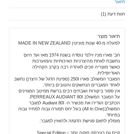
תיאור
חוות דעת (1)
תיאור מוצר
למעלה מ-40 שנות מוניטין MADE IN NEW ZEALAND
חב' פארו מניו זילנד נוסדה בשנת 1974 מאז ועד היום
נחשבת לאחת מהיצרניות האיכותיות והמוערכות
כאשר מוצריה זוכים לאהדה רבה בקרב הקהילה
האודיופילית.
המגבר המשולב פארו 250I (ספינת הדגל של היצרן) נחשב
לאחד המגברים הנחשקים והטובים ביותר.
אין ספור ביקורות ושבחים רבים ברשת ממיטב המגזינים
על המגבר המשולב PERREAUX AUDIANT 80I.
הכתבים הגדירו את מכשיר ה- Audiant 80I למגבר
המשולב(All In One) בעל יחס תמורה גבוה למחיר גבוה
במיוחד.
מומלץ לתאם פגישת הדגמה ולהאזין למגבר.
קיים גם בגירסה חזקה יותר – Special Edition