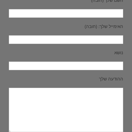
השם שלך (חובה)
האימייל שלך: (חובה)
נושא
ההודעה שלך