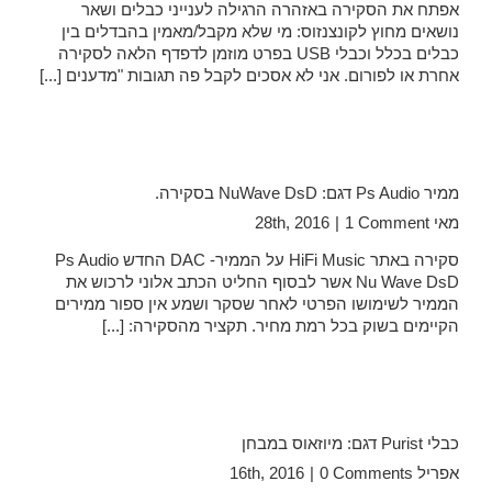
אפתח את הסקירה באזהרה הרגילה לענייני כבלים ושאר
נושאים מחוץ לקונצנזוס: מי שלא מקבל/מאמין בהבדלים בין
כבלים בכלל וכבלי USB בפרט מוזמן לדפדף הלאה לסקירה
אחרת או לפורום. אני לא אסכים לקבל פה תגובות "מדענים [...]
ממיר Ps Audio דגם: NuWave DsD בסקירה.
מאי 28th, 2016
1 Comment
|
סקירה באתר HiFi Music על הממיר- DAC החדש Ps Audio
Nu Wave DsD אשר לבסוף החליט הכתב אלוני לרכוש את
הממיר לשימושו הפרטי לאחר שסקר ושמע אין ספור ממירים
הקיימים בשוק בכל רמת מחיר. תקציר מהסקירה: [...]
כבלי Purist דגם: מיוזאוס במבחן
אפריל 16th, 2016
0 Comments
|