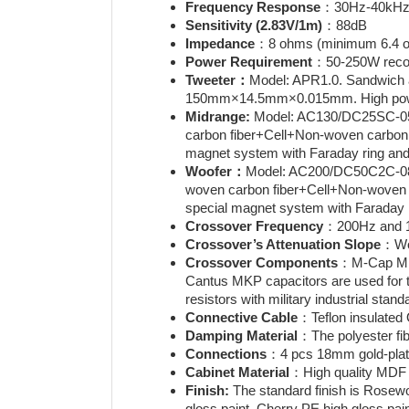
Frequency Response
：30Hz-40kH
Sensitivity
(2.83V/1m)
：88dB
Impedance
：8 ohms (minimum 6.4 
Power Requirement
：50-250W rec
Tweeter
：
Model: APR1.0. Sandwich a
150mm×14.5mm×0.015mm. High power ha
Midrange:
Model: AC130/DC25SC-050
carbon fiber+Cell+Non-woven carbon fi
magnet system with Faraday ring an
Woofer
：
Model: AC200/DC50C2C-080
woven carbon fiber+Cell+Non-woven ca
special magnet system with Faraday
Crossover Frequency
：200Hz and 
Crossover
’
s Attenuation Slope
：Woo
Crossover Components
：M-Cap MKP
Cantus MKP capacitors are used for th
resistors with military industrial stand
Connective Cable
：Teflon insulated
Damping Material
：The polyester fi
Connections
：4 pcs 18mm gold-plate
Cabinet Material
：High quality MDF
Finish:
The standard finish is Rosewo
gloss paint, Cherry PE high gloss pain