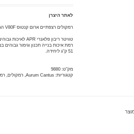
2
מדורגים
5.00
מתוך
5 מבוסס
לאתר היצרן
על
דירוגים
של לקוחות
רמקולים רצפתיים ארום קנטוס V80F הגיעו ומוצגים כעת באולם התצוגה בר"ג.
טוויטר ריבון פלאנרי APR לאיכות גבוהים ללא פשרות.
רמת איכות בנייה תכנון וגימור גבוהים במ
51 ק"ג ליחידה.
מק"ט:
9880
קטגוריות:
Aurum Cantus
,
רמקולים
,
רמק
מוצר