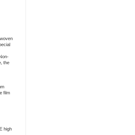
-woven
pecial
Non-
, the
rum
e film
E high