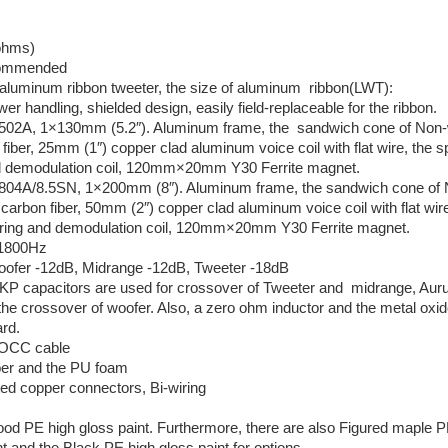
z
ohms)
ommended
luminum ribbon tweeter, the size of aluminum ribbon(LWT):
ndling, shielded design, easily field-replaceable for the ribbon.
2A, 1×130mm (5.2″). Aluminum frame, the sandwich cone of Non
ber, 25mm (1″) copper clad aluminum voice coil with flat wire, the s
d demodulation coil, 120mm×20mm Y30 Ferrite magnet.
4A/8.5SN, 1×200mm (8″). Aluminum frame, the sandwich cone of 
rbon fiber, 50mm (2″) copper clad aluminum voice coil with flat wire
 ring and demodulation coil, 120mm×20mm Y30 Ferrite magnet.
1800Hz
fer -12dB, Midrange -12dB, Tweeter -18dB
 capacitors are used for crossover of Tweeter and midrange, Au
e crossover of woofer. Also, a zero ohm inductor and the metal oxid
ard.
 OCC cable
ber and the PU foam
d copper connectors, Bi-wiring
od PE high gloss paint. Furthermore, there are also Figured maple P
t and the Black PE high gloss paint for options.