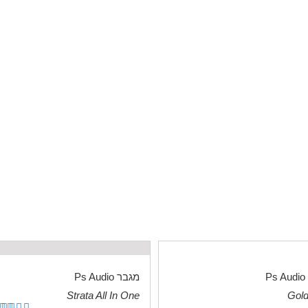
P
מגבר Ps Audio
Strata All In One
Gol