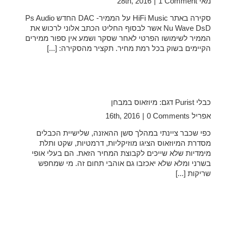
מאי 28th, 2016
1 Comment
|
סקירה באתר HiFi Music על הממיר- DAC החדש Ps Audio
Nu Wave DsD אשר לבסוף החליט הכתב אלוני לרכוש את
הממיר לשימושו הפרטי לאחר שסקר ושמע אין ספור ממירים
הקיימים בשוק בכל רמת מחיר. תקציר מהסקירה: [...]
כבלי Purist דגם: מיוזאוס במבחן
אפריל 16th, 2016
0 Comments
|
כפי שכבר ציינתי במהלך סשן ההאזנה, שלישיית הכבלים
מסדרת המיוזאוס הציגו מוזיקליות, דרמטיות, שקט ותלת
מימדיות שלא שייכים לקבוצת המחיר הזאת. הם בעלי אופי
בשרני ומלא שלא יאכזבו גם אוהבי תחום זה. מי שמחפש
שריקות [...]