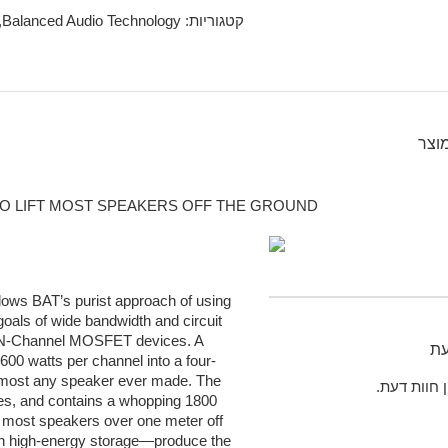
קטגוריות:
Balanced Audio Technology
,
מוצר
O LIFT MOST SPEAKERS OFF THE GROUND
lows BAT’s purist approach of using
oals of wide bandwidth and circuit
y on N-Channel MOSFET devices. A
עת
 600 watts per channel into a four-
 most any speaker ever made. The
ן חוות דעת.
es, and contains a whopping 1800
t most speakers over one meter off
h high-energy storage—produce the