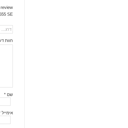
655 SE”
חוות דע
שם
*
אימייל
*