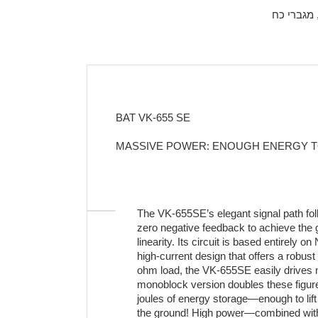
מגברי כח
BAT VK-655 SE
MASSIVE POWER: ENOUGH ENERGY T
The VK-655SE’s elegant signal path fol
zero negative feedback to achieve the g
linearity. Its circuit is based entirel
high-current design that offers a robust
ohm load, the VK-655SE easily drives
monoblock version doubles these figur
joules of energy storage—enough to lif
the ground! High power—combined wit