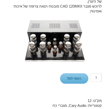
של היצרן.
לרוכש מגבר CAD 120MKII מובטח הנאה צרופה של איכות
ואמינות.
כמות
הוסף לסל
של
מגבר
כח
CAD120MK-
II
מק"ט:
12
קטגוריות:
Cary Audio
,
מגברי כח