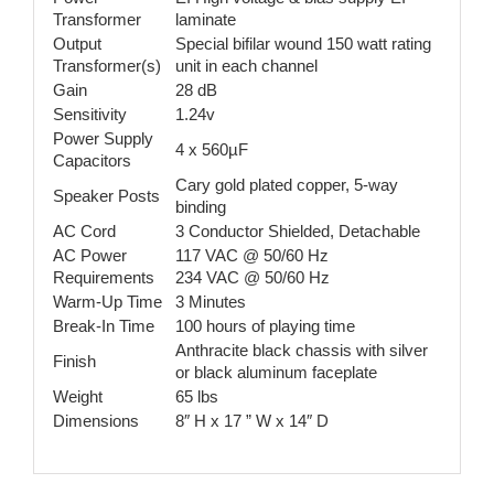
Transformer
laminate
Output
Special bifilar wound 150 watt rating
Transformer(s)
unit in each channel
Gain
28 dB
Sensitivity
1.24v
Power Supply
4 x 560µF
Capacitors
Cary gold plated copper, 5-way
Speaker Posts
binding
AC Cord
3 Conductor Shielded, Detachable
AC Power
117 VAC @ 50/60 Hz
Requirements
234 VAC @ 50/60 Hz
Warm-Up Time
3 Minutes
Break-In Time
100 hours of playing time
Anthracite black chassis with silver
Finish
or black aluminum faceplate
Weight
65 lbs
Dimensions
8″ H x 17 ” W x 14″ D