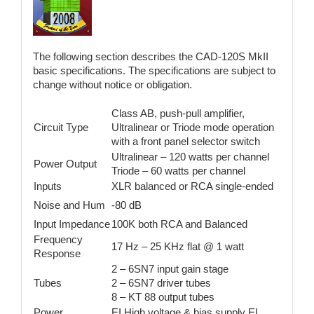
The following section describes the CAD-120S MkII
basic specifications. The specifications are subject to
change without notice or obligation.
Class AB, push-pull amplifier,
Circuit Type
Ultralinear or Triode mode operation
with a front panel selector switch
Ultralinear – 120 watts per channel
Power Output
Triode – 60 watts per channel
Inputs
XLR balanced or RCA single-ended
Noise and Hum
-80 dB
Input Impedance
100K both RCA and Balanced
Frequency
17 Hz – 25 KHz flat @ 1 watt
Response
2 – 6SN7 input gain stage
Tubes
2 – 6SN7 driver tubes
8 – KT 88 output tubes
Power
EI High voltage & bias supply EI