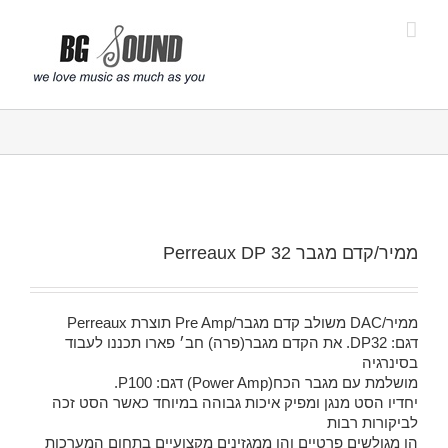
פתח סרגל נגישות
ממיר/קדם מגבר Perreaux DP 32
ממיר/DAC משולב קדם מגבר/Pre Amp תוצרת Perreaux
דגם: DP32. את הקדם מגבר(פרה) חב׳ פארו תכננו לעבוד
בסינרגיה
מושלמת עם מגבר הכח(Power Amp) דגם: P100.
יחדיו הסט מנגן ומפיק איכות גבוהה במיוחד כאשר הסט זכה
לביקורות רבות
הן מגולשים פרטיים והן ממגזינים מקצועיים בתחום המערכות