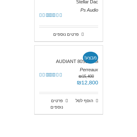
Stellar Dac
Ps Audio
.
דורג
5.00
מתוך 5
פרטים נוספים
מבצע!
AUDIANT 80SE-100i
Perreaux
.
₪
15,400
דורג
5.00
המחיר
12,800
₪
המחיר
מתוך 5
המקורי
הנוכחי
היה:
הוא:
₪12,800.
₪15,400.
הוסף לסל
פרטים
נוספים