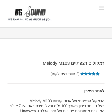
פתח סרגל נגישות
רמקולים רצפתיים Melody M103
(
2
חוות דעת לקוח)
2
מדורגים
5.00
מתוך
5 מבוסס
לאתר היצרן
על
דירוגים
של לקוחות
הרמקול הריצפתי של ארום קנטוס Melody M103
בעל טוויטר ריבון באורך 100 מ"מ ובעל יחידת באס של 7 אינ'ץ
המיוצרת מתערובת ייחודית של סיבי קבלר ו- Unwoven