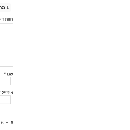
1 מתוך 5 כוכבים
חוות דע
שם
*
אימייל
*
6
+
6