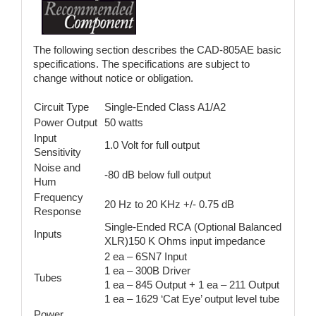
The following section describes the CAD-805AE basic
specifications. The specifications are subject to
change without notice or obligation.
Circuit Type
Single-Ended Class A1/A2
Power Output
50 watts
Input
1.0 Volt for full output
Sensitivity
Noise and
-80 dB below full output
Hum
Frequency
20 Hz to 20 KHz +/- 0.75 dB
Response
Single-Ended RCA (Optional Balanced
Inputs
XLR)150 K Ohms input impedance
2 ea – 6SN7 Input
1 ea – 300B Driver
Tubes
1 ea – 845 Output + 1 ea – 211 Output
1 ea – 1629 ‘Cat Eye’ output level tube
Power