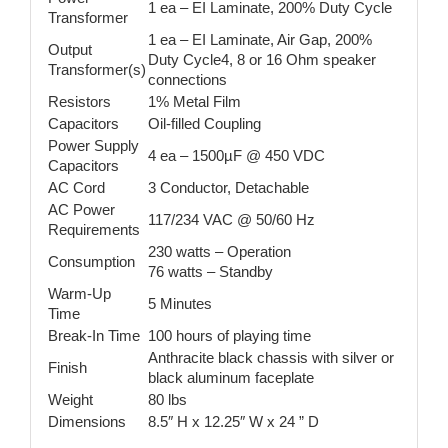
1 ea – EI Laminate, 200% Duty Cycle
Transformer
1 ea – EI Laminate, Air Gap, 200%
Output
Duty Cycle4, 8 or 16 Ohm speaker
Transformer(s)
connections
Resistors
1% Metal Film
Capacitors
Oil-filled Coupling
Power Supply
4 ea – 1500µF @ 450 VDC
Capacitors
AC Cord
3 Conductor, Detachable
AC Power
117/234 VAC @ 50/60 Hz
Requirements
230 watts – Operation
Consumption
76 watts – Standby
Warm-Up
5 Minutes
Time
Break-In Time
100 hours of playing time
Anthracite black chassis with silver or
Finish
black aluminum faceplate
Weight
80 lbs
Dimensions
8.5″ H x 12.25″ W x 24 ” D